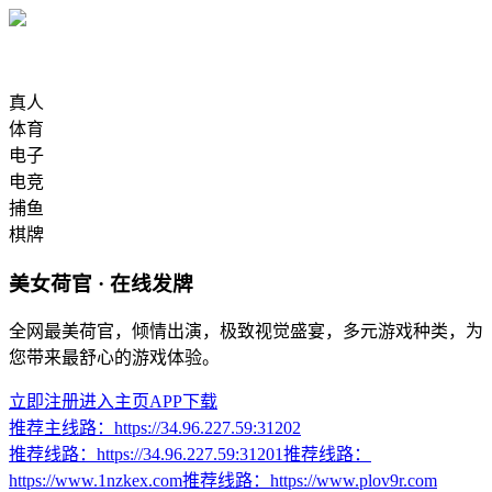
真人
体育
电子
电竞
捕鱼
棋牌
美女荷官 · 在线发牌
全网最美荷官，倾情出演，极致视觉盛宴，多元游戏种类，为
您带来最舒心的游戏体验。
立即注册
进入主页
APP下载
推荐主线路：
https://34.96.227.59:31202
推荐线路：
https://34.96.227.59:31201
推荐线路：
https://www.1nzkex.com
推荐线路：
https://www.plov9r.com