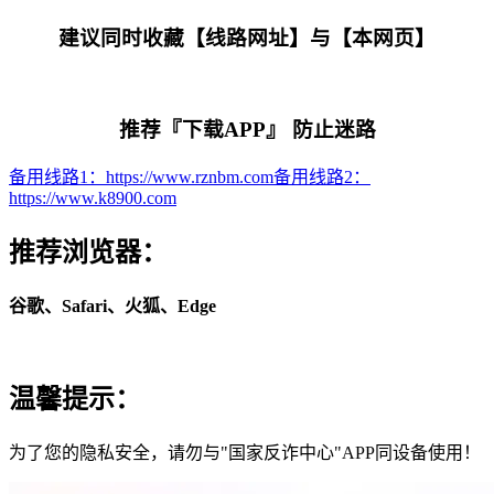
建议同时收藏【线路网址】与【本网页】
推荐『下载APP』 防止迷路
备用线路
1
：
https://www.rznbm.com
备用线路
2
：
https://www.k8900.com
推荐浏览器：
谷歌、Safari、火狐、Edge
温馨提示：
为了您的隐私安全，请勿与"国家反诈中心"APP同设备使用！