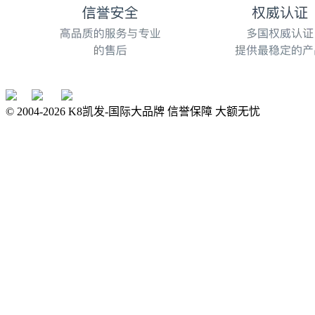
© 2004-
2026
K8凯发-国际大品牌 信誉保障 大额无忧