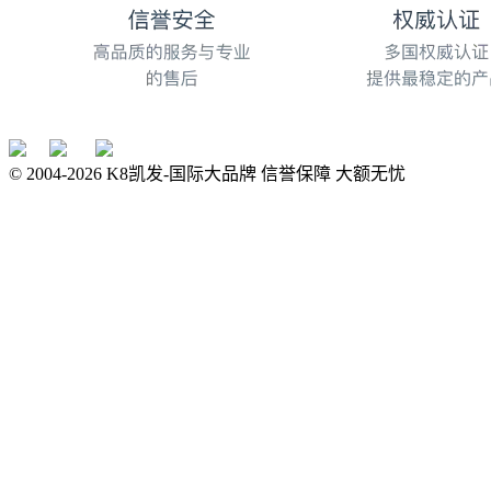
© 2004-
2026
K8凯发-国际大品牌 信誉保障 大额无忧