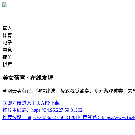
真人
体育
电子
电竞
捕鱼
棋牌
美女荷官 · 在线发牌
全网最美荷官，倾情出演，极致视觉盛宴，多元游戏种类，为
立即注册
进入主页
APP下载
推荐主线路：
https://34.96.227.59:31202
推荐线路：
https://34.96.227.59:31201
推荐线路：
https://www.1nz