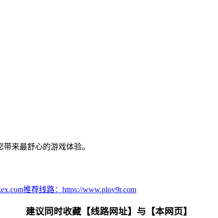
您带来最舒心的游戏体验。
kex.com
推荐线路：
https://www.plov9r.com
建议同时收藏【线路网址】与【本网页】