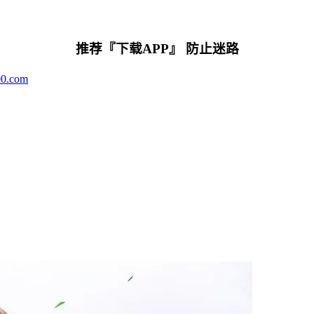
推荐『下载APP』 防止迷路
00.com