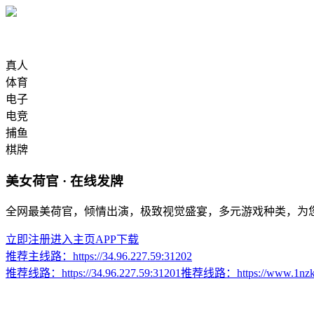
真人
体育
电子
电竞
捕鱼
棋牌
美女荷官 · 在线发牌
全网最美荷官，倾情出演，极致视觉盛宴，多元游戏种类，为
立即注册
进入主页
APP下载
推荐主线路：
https://34.96.227.59:31202
推荐线路：
https://34.96.227.59:31201
推荐线路：
https://www.1nz